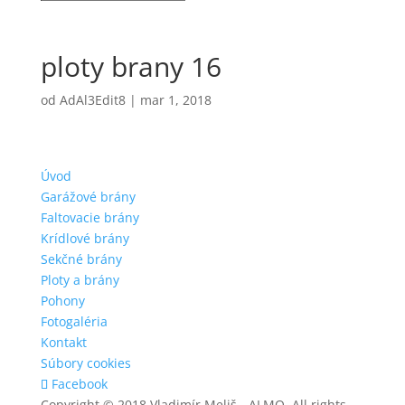
ploty brany 16
od
AdAl3Edit8
|
mar 1, 2018
Úvod
Garážové brány
Faltovacie brány
Krídlové brány
Sekčné brány
Ploty a brány
Pohony
Fotogaléria
Kontakt
Súbory cookies
Facebook
Copyright © 2018 Vladimír Meliš - ALMO, All rights