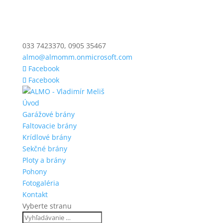
033 7423370, 0905 35467
almo@almomm.onmicrosoft.com
Facebook
Facebook
Úvod
Garážové brány
Faltovacie brány
Krídlové brány
Sekčné brány
Ploty a brány
Pohony
Fotogaléria
Kontakt
Vyberte stranu