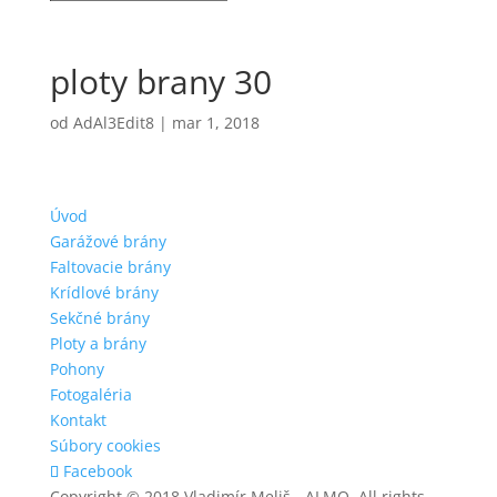
ploty brany 30
od
AdAl3Edit8
|
mar 1, 2018
Úvod
Garážové brány
Faltovacie brány
Krídlové brány
Sekčné brány
Ploty a brány
Pohony
Fotogaléria
Kontakt
Súbory cookies
Facebook
Copyright © 2018 Vladimír Meliš - ALMO, All rights