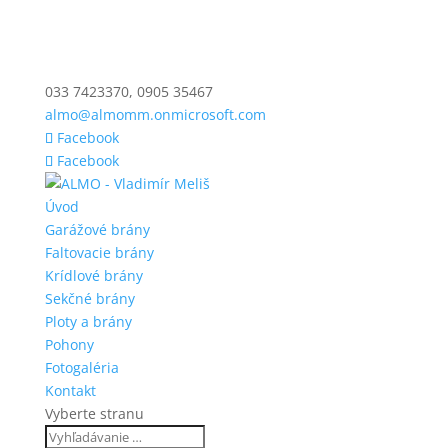
033 7423370, 0905 35467
almo@almomm.onmicrosoft.com
Facebook
Facebook
Úvod
Garážové brány
Faltovacie brány
Krídlové brány
Sekčné brány
Ploty a brány
Pohony
Fotogaléria
Kontakt
Vyberte stranu