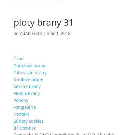
ploty brany 31
od
AdAl3Edit8
|
mar 1, 2018
Úvod
Garážové brány
Faltovacie brány
Krídlové brány
Sekčné brány
Ploty a brány
Pohony
Fotogaléria
Kontakt
Súbory cookies
Facebook
Copyright © 2018 Vladimír Meliš - ALMO, All rights