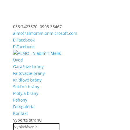
033 7423370, 0905 35467
almo@almomm.onmicrosoft.com
Facebook
Facebook
Úvod
Garážové brány
Faltovacie brány
Krídlové brány
Sekčné brány
Ploty a brány
Pohony
Fotogaléria
Kontakt
Vyberte stranu