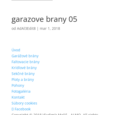
garazove brany 05
od
AdAl3Edit8
|
mar 1, 2018
Úvod
Garážové brány
Faltovacie brány
Krídlové brány
Sekčné brány
Ploty a brány
Pohony
Fotogaléria
Kontakt
Súbory cookies
Facebook
Copyright © 2018 Vladimír Meliš - ALMO, All rights