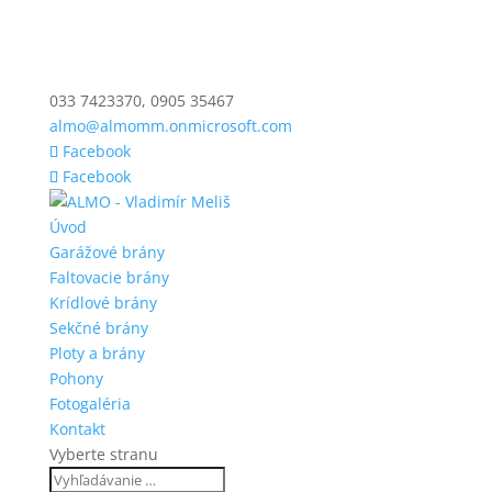
033 7423370, 0905 35467
almo@almomm.onmicrosoft.com
Facebook
Facebook
Úvod
Garážové brány
Faltovacie brány
Krídlové brány
Sekčné brány
Ploty a brány
Pohony
Fotogaléria
Kontakt
Vyberte stranu