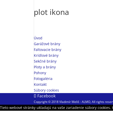
plot ikona
Úvod
Garážové brány
Faltovacie brány
Krídlové brány
Sekčné brány
Ploty a brány
Pohony
Fotogaléria
Kontakt
Súbory cookies
Facebook
Copyright © 2018 Vladimír Meliš - ALMO, All rights rese
Tieto webové stránky ukladajú na vaše zariadenie súbory cookies. 