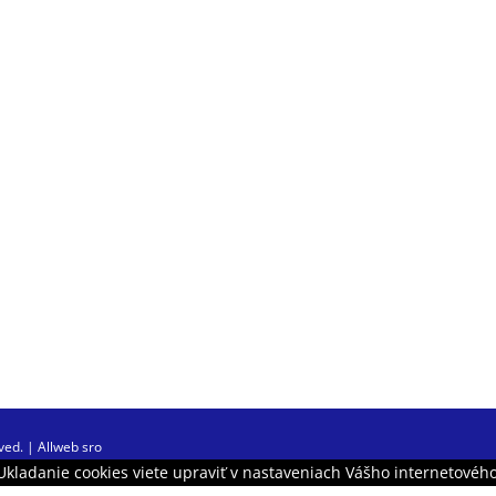
rved. |
Allweb sro
Ukladanie cookies viete upraviť v nastaveniach Vášho internetovéh